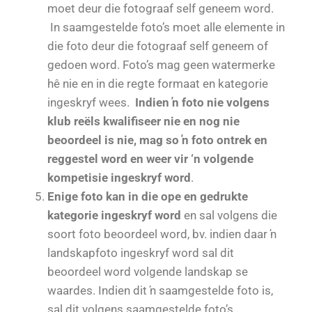
moet deur die fotograaf self geneem word.
In saamgestelde foto’s moet alle elemente in
die foto deur die fotograaf self geneem of
gedoen word. Foto’s mag geen watermerke
hê nie en in die regte formaat en kategorie
ingeskryf wees.
Indien ŉ foto nie volgens
klub reëls kwalifiseer nie en nog nie
beoordeel is nie, mag so ŉ foto ontrek en
reggestel word en weer vir ‘n volgende
kompetisie ingeskryf word
.
Enige foto kan in die ope en gedrukte
kategorie ingeskryf word
en sal volgens die
soort foto beoordeel word, bv. indien daar ŉ
landskapfoto ingeskryf word sal dit
beoordeel word volgende landskap se
waardes. Indien dit ŉ saamgestelde foto is,
sal dit volgens saamgestelde foto’s