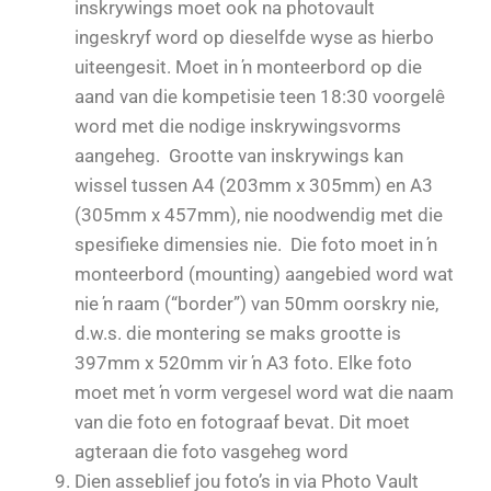
inskrywings moet ook na photovault
ingeskryf word op dieselfde wyse as hierbo
uiteengesit. Moet in ŉ monteerbord op die
aand van die kompetisie teen 18:30 voorgelê
word met die nodige inskrywingsvorms
aangeheg. Grootte van inskrywings kan
wissel tussen A4 (203mm x 305mm) en A3
(305mm x 457mm), nie noodwendig met die
spesifieke dimensies nie. Die foto moet in ŉ
monteerbord (mounting) aangebied word wat
nie ŉ raam (“border”) van 50mm oorskry nie,
d.w.s. die montering se maks grootte is
397mm x 520mm vir ŉ A3 foto. Elke foto
moet met ŉ vorm vergesel word wat die naam
van die foto en fotograaf bevat. Dit moet
agteraan die foto vasgeheg word
Dien asseblief jou foto’s in via Photo Vault