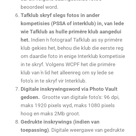
beoordeel word.
Tafklub skryf slegs fotos in ander
kompetisies (PSSA of interklub) in, van lede
wie Tafklub as hulle primêre klub aangedui
het.
Indien ŉ fotograaf Tafklub as sy primêre
klub gekies het, behou die klub die eerste reg
om daardie foto in enige Interklub kompetisie
in te skryf. Volgens WCPF het die primêre
klub van ŉ lid het alleenreg om sy lede se
foto’s in te skryf vir Interklub.
Digitale inskrywings
word via Photo Vault
gedoen.
Grootte van digitale foto’s: 96 dpi,
maks 1920 pixels wyd, maks 1080 pixels
hoog en maks 2Mb groot.
Gedrukte inskrywings (indien van
toepassing)
. Digitale weergawe van gedrukte