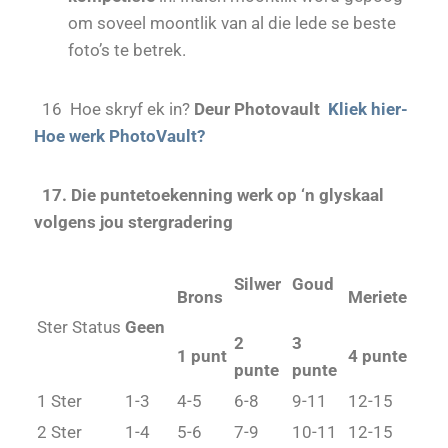
om soveel moontlik van al die lede se beste
foto’s te betrek.
16 Hoe skryf ek in?
Deur Photovault
Kliek hier-
Hoe werk PhotoVault?
17. Die puntetoekenning werk op ‘n glyskaal
volgens jou stergradering
Silwer
Goud
Brons
Meriete
Ster Status
Geen
2
3
1 punt
4 punte
punte
punte
1 Ster
1-3
4-5
6-8
9-11
12-15
2 Ster
1-4
5-6
7-9
10-11
12-15