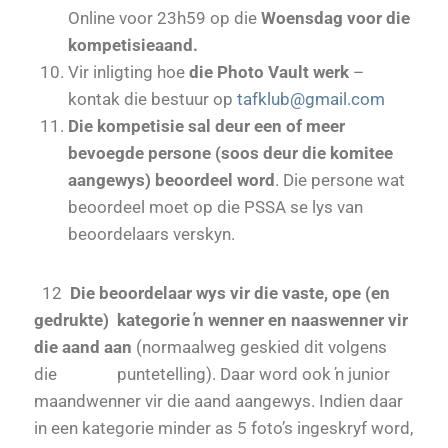
Online voor 23h59 op die
Woensdag voor die
kompetisieaand.
Vir inligting hoe
die Photo Vault werk
–
kontak die bestuur op
tafklub@gmail.com
Die kompetisie sal deur een of meer
bevoegde persone (soos deur die komitee
aangewys) beoordeel word
. Die persone wat
beoordeel moet op die PSSA se lys van
beoordelaars verskyn.
12
Die beoordelaar wys vir die vaste, ope (en
gedrukte) kategorie ŉ wenner en naaswenner vir
die aand aan
(normaalweg geskied dit volgens
die puntetelling). Daar word ook ŉ junior
maandwenner vir die aand aangewys. Indien daar
in een kategorie minder as 5 foto’s ingeskryf word,