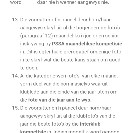
word daar nie ŉ wenner aangewys nie.
Die voorsitter of ŉ paneel deur hom/haar
aangewys skryf uit al die bogenoemde foto’s
(paragraaf 12) maandeliks ŉ junior en senior
inskrywing by
PSSA maandelikse kompetisie
in. Dit is egter hulle prerogatief om enige foto
in te skryf wat die beste kans staan om goed
te doen.
Al die kategorie-wen foto’s van elke maand,
vorm deel van die nominasielys waaruit
klublede aan die einde van die jaar stem om
die
foto van die jaar aan te wys
.
Die voorsitter en ŉ paneel deur hom/haar
aangewys skryf uit al die klubfoto’s van die
jaar die beste foto’s by die
interklub
kompetisie
in. Indien moontlik word gepoog