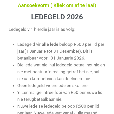
Aansoekvorm ( Kliek om af te laai
)
LEDEGELD 2026
Ledegeld vir hierdie jaar is as volg:
Ledegeld vir
alle lede
beloop R500 per lid per
jaar(1 Januarie tot 31 Desember). Dit is
betaalbaar voor 31 Januarie 2026.
Die lede wat nie hul ledegeld betaal het nie en
nie met bestuur ‘n reëling getref het nie, sal
nie aan kompetisies kan deelneem nie.
Geen ledegeld vir erelede en skoliere.
‘n Eenmalige intree fooi van R50 per nuwe lid,
nie terugbetaalbaar nie.
Nuwe lede se ledegeld beloop R500 per lid
per jaar. Nuwe lede wat vanaf Julie maand