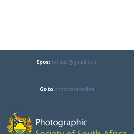
Epos:
tafklub@gmail.com
Go to
photovaultonline