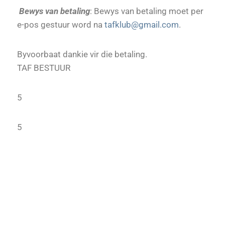
Bewys van betaling
: Bewys van betaling moet per
e-pos gestuur word na
tafklub@gmail.com
.
Byvoorbaat dankie vir die betaling.
TAF BESTUUR
5
5