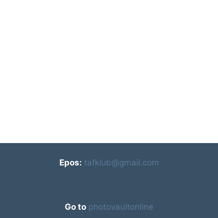
Epos:
tafklub@gmail.com
Go to
photovaultonline